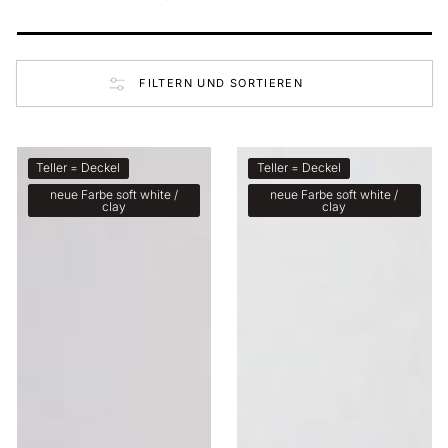
FILTERN UND SORTIEREN
Teller
Teller
Teller = Deckel
Teller = Deckel
(Deckel)
(Deckel)
neue Farbe soft white /
neue Farbe soft white /
clay
clay
mini
16cm
10,5cm