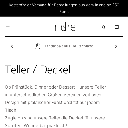
DIREKT ZUM
Kostenfreier Versand für Bestellungen aus dem Inland ab 250
INHALT
Euro.
WARENKOR
Handarbeit aus Deutschland
Teller / Deckel
Ob Frühstück, Dinner oder Dessert – unsere Teller
in unterschiedlichen Größen vereinen zeitloses
Design mit praktischer Funktionalität auf jedem
Tisch.
Zugleich sind unsere Teller die Deckel für unsere
Schalen. Wunderbar praktisch!