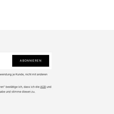
ABONNIEREN
nwendung je Kunde, nicht mit anderen
en" bestätige ich, dass ich die
AGB
und
abe und stimme diesen zu.