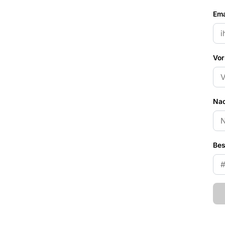
Ema
Vor
Na
Bes