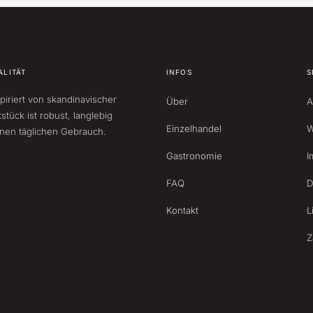
ALITÄT
INFOS
S
piriert von skandinavischer
Über
A
stück ist robust, langlebig
Einzelhandel
W
inen täglichen Gebrauch.
Gastronomie
I
FAQ
D
Kontakt
L
Z