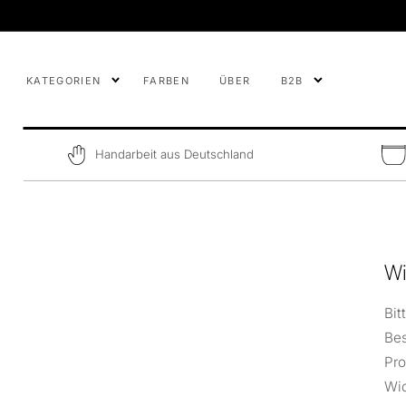
DIREKT ZUM
INHALT
KATEGORIEN
FARBEN
ÜBER
B2B
Handarbeit aus Deutschland
Wi
Bit
Bes
Pro
Wid