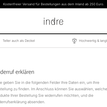
Kostenfreier Versand für Bestellungen aus dem Inland ab 250 Euro.
Teller auch als Deckel
Hochwertig & lang
derruf erklären
te geben Sie in die folgenden Felder Ihre Daten ein, um Ihre
tellung zu finden. Im Anschluss können Sie auswählen, welch
dukte Ihrer Bestellung Sie widerrufen möchten, und die
errufserklärung absenden.