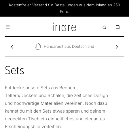
DIREKT ZUM
Kostenfreier Versand für Bestellungen aus dem Inland ab 250
INHALT
Euro.
WARENKOR
Handarbeit aus Deutschland
Sets
Entdecke unsere Sets aus Bechern,
Tellern/Deckeln und Schalen, die zeitloses Design
und hochwertige Materialien vereinen. Noch dazu
kannst du mit den Sets etwas sparen und deinem
gedeckten Tisch ein einheitliches und elegantes
Erscheinungsbild verleihen.