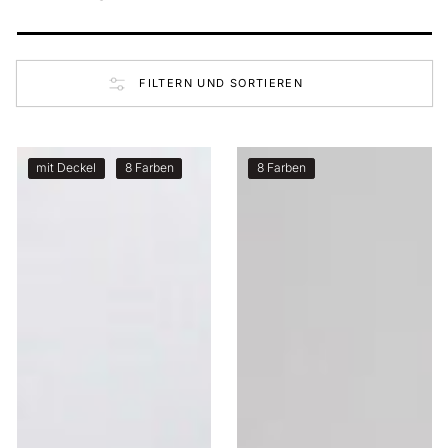
FILTERN UND SORTIEREN
2er-
6er-
mit Deckel
8 Farben
8 Farben
Set
Set
Schale
Teller
Hollyhock
groß
16cm
27cm