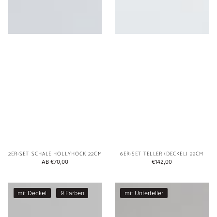
2ER-SET SCHALE HOLLYHOCK 22CM
6ER-SET TELLER (DECKEL) 22CM
NORMALER
AB €70,00
NORMALER
€142,00
PREIS
PREIS
4er-
4er-
mit Deckel
9 Farben
mit Unterteller
Set
Set
Schale
Becher