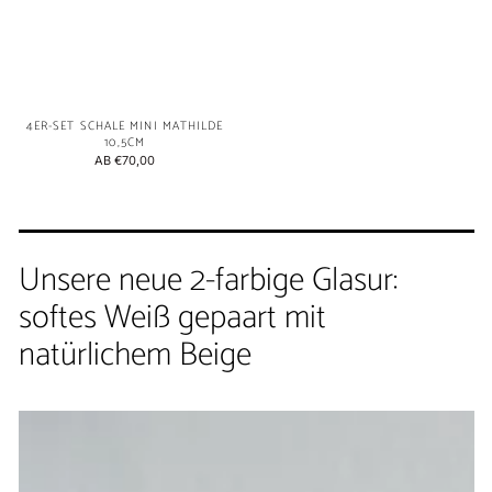
4ER-SET SCHALE MINI MATHILDE
10,5CM
NORMALER
AB €70,00
PREIS
Unsere neue 2-farbige Glasur:
softes Weiß gepaart mit
natürlichem Beige