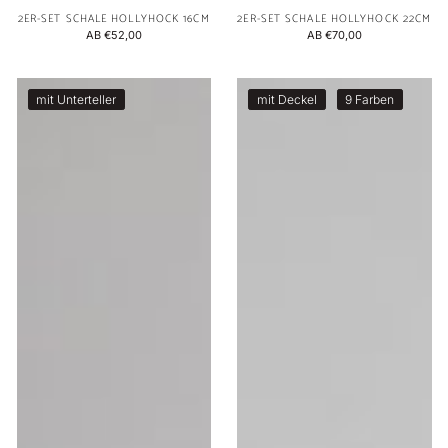
2ER-SET SCHALE HOLLYHOCK 16CM
2ER-SET SCHALE HOLLYHOCK 22CM
NORMALER
AB €52,00
NORMALER
AB €70,00
PREIS
PREIS
4er-
4er-
mit Unterteller
mit Deckel
9 Farben
Set
Set
Becher
Schale
Hollyhock
mini
Hollyhock
10,5cm