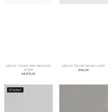
4ER-SET SCHALE MINI MATHILDE
6ER-SET TELLER (DECKEL) 22CM
10,5CM
NORMALER
€142,00
NORMALER
AB €70,00
PREIS
PREIS
6er-
Becher
8 Farben
Set
Ada
Teller
groß