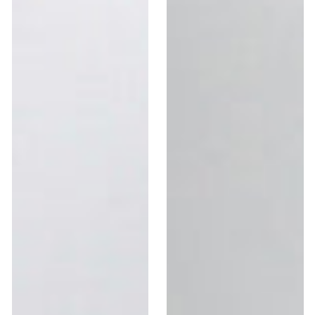
Set
Set
Schale
Schale
Hollyhock
Hollyhock
16cm
22cm